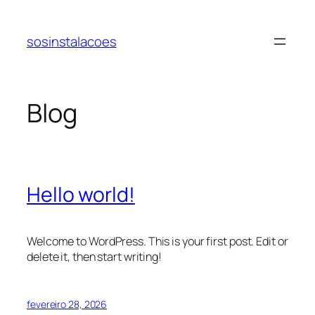
Pular
para
sosinstalacoes
o
conteúdo
Blog
Hello world!
Welcome to WordPress. This is your first post. Edit or
delete it, then start writing!
fevereiro 28, 2026